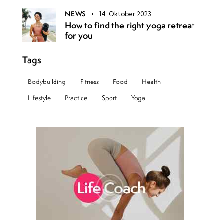
NEWS
14. Oktober 2023
How to find the right yoga retreat
for you
Tags
Bodybuilding
Fitness
Food
Health
Lifestyle
Practice
Sport
Yoga