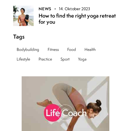
NEWS
14. Oktober 2023
How to find the right yoga retreat
for you
Tags
Bodybuilding
Fitness
Food
Health
Lifestyle
Practice
Sport
Yoga