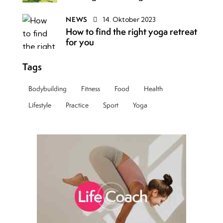
NEWS
14. Oktober 2023
How to find the right yoga retreat
for you
Tags
Bodybuilding
Fitness
Food
Health
Lifestyle
Practice
Sport
Yoga