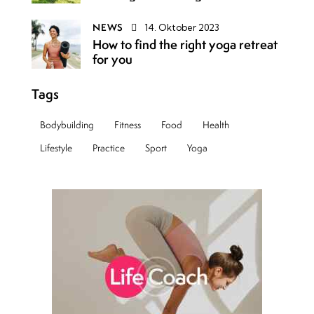
NEWS
14. Oktober 2023
How to find the right yoga retreat
for you
Tags
Bodybuilding
Fitness
Food
Health
Lifestyle
Practice
Sport
Yoga